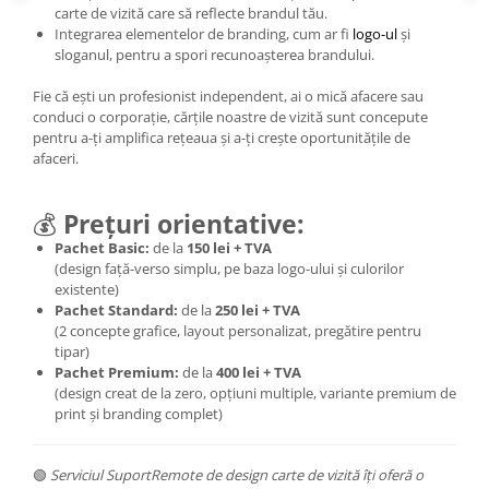
carte de vizită care să reflecte brandul tău.
Integrarea elementelor de branding, cum ar fi
logo-ul
și
sloganul, pentru a spori recunoașterea brandului.
Fie că ești un profesionist independent, ai o mică afacere sau
conduci o corporație, cărțile noastre de vizită sunt concepute
pentru a-ți amplifica rețeaua și a-ți crește oportunitățile de
afaceri.
💰
Prețuri orientative:
Pachet Basic:
de la
150 lei + TVA
(design față-verso simplu, pe baza logo-ului și culorilor
existente)
Pachet Standard:
de la
250 lei + TVA
(2 concepte grafice, layout personalizat, pregătire pentru
tipar)
Pachet Premium:
de la
400 lei + TVA
(design creat de la zero, opțiuni multiple, variante premium de
print și branding complet)
🟢
Serviciul SuportRemote de design carte de vizită îți oferă o