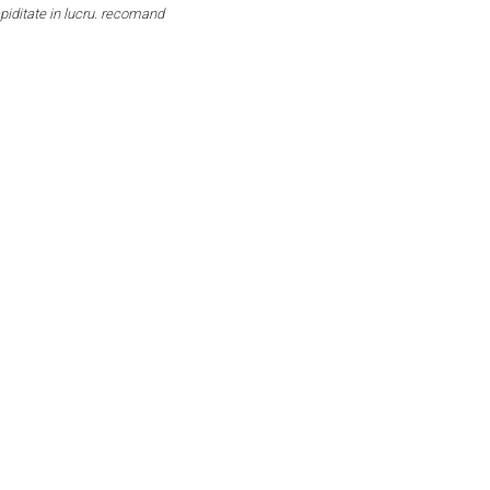
apiditate in lucru. recomand
reasons 
your sup