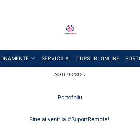
BONAMENTE
SERVICII AI
CURSURI ONLINE
PORT
Acasa /
Portofoliu
Portofoliu
Bine ai venit la #SuportRemote!