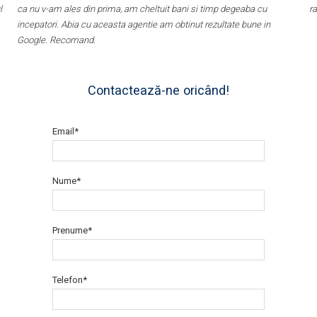
l
ca nu v-am ales din prima, am cheltuit bani si timp degeaba cu
r
incepatori. Abia cu aceasta agentie am obtinut rezultate bune in
Google. Recomand.
Contactează-ne oricând!
Email*
Nume*
Prenume*
Telefon*