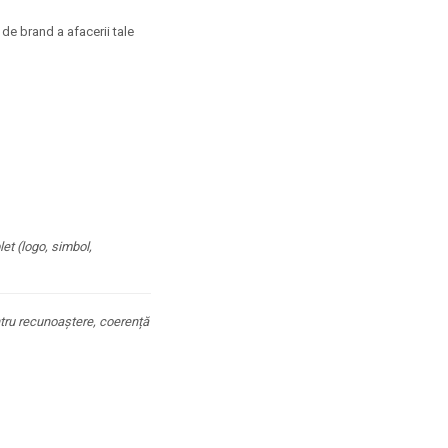
 de brand a afacerii tale
et (logo, simbol,
entru recunoaștere, coerență