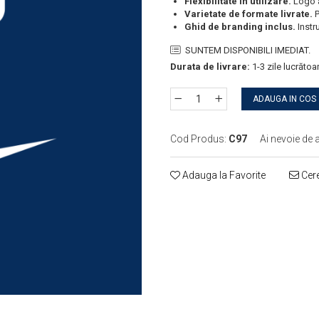
Flexibilitate în utilizare.
Logo a
Varietate de formate livrate.
P
Ghid de branding inclus.
Instru
SUNTEM DISPONIBILI IMEDIAT.
Durata de livrare:
1-3 zile lucrătoa
ADAUGA IN COS
Cod Produs:
C97
Ai nevoie de 
Adauga la Favorite
Cere