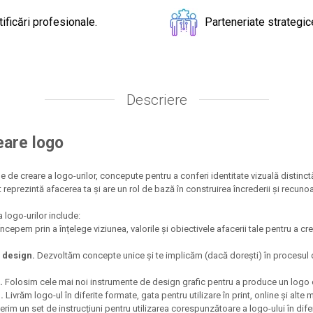
tificări profesionale.
Parteneriate strategic
Descriere
eare logo
le de creare a logo-urilor, concepute pentru a conferi identitate vizuală distin
reprezintă afacerea ta și are un rol de bază în construirea încrederii și recunoașt
a logo-urilor include:
ncepem prin a înțelege viziunea, valorile și obiectivele afacerii tale pentru a cr
 design.
Dezvoltăm concepte unice și te implicăm (dacă dorești) în procesul de
.
Folosim cele mai noi instrumente de design grafic pentru a produce un logo d
.
Livrăm logo-ul în diferite formate, gata pentru utilizare în print, online și alte m
rim un set de instrucțiuni pentru utilizarea corespunzătoare a logo-ului în dife