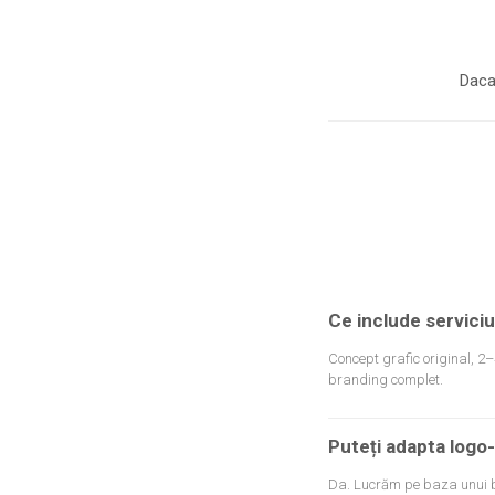
Daca
Ce include serviciu
Concept grafic original, 2–4
branding complet.
Puteți adapta logo-
Da. Lucrăm pe baza unui br