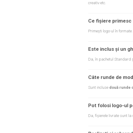
creativ etc.
Ce fișiere primesc l
Primești logo-ul în formate
Este inclus și un g
Da, în pachetul Standard ș
Câte runde de modi
Sunt incluse
două runde d
Pot folosi logo-ul p
Da, fișierele livrate sunt l