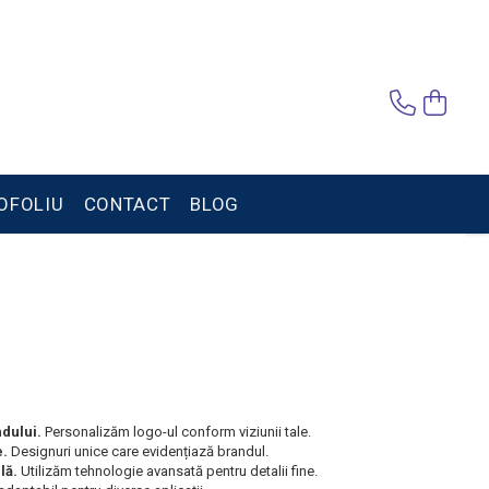
OFOLIU
CONTACT
BLOG
dului.
Personalizăm logo-ul conform viziunii tale.
e.
Designuri unice care evidențiază brandul.
lă.
Utilizăm tehnologie avansată pentru detalii fine.