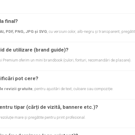
a final?
AI, PDF, PNG, JPG și SVG
, cu versiuni color, alb-negru și transparent, pregătit
hid de utilizare (brand guide)?
i Premium oferim un mini brandbook (culori, fonturi, recomandări de plasare).
ficări pot cere?
e revizii gratuite
, pentru ajustări de text, culoare sau compoziție.
entru tipar (cărți de vizită, bannere etc.)?
a rezoluție mare și pregătite pentru print profesional.