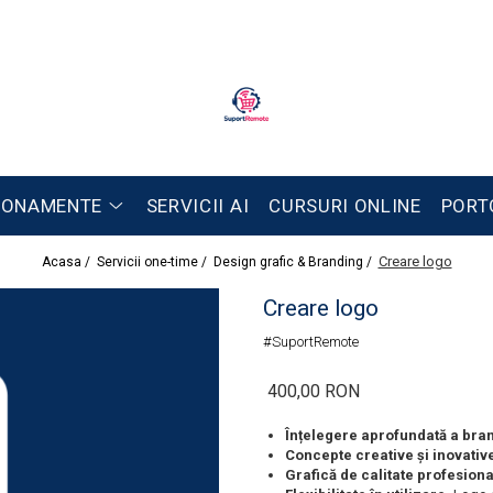
BONAMENTE
SERVICII AI
CURSURI ONLINE
PORT
Creare logo
Acasa /
Servicii one-time /
Design grafic & Branding /
Creare logo
#SuportRemote
400,00 RON
Înțelegere aprofundată a bran
Concepte creative și inovativ
Grafică de calitate profesiona