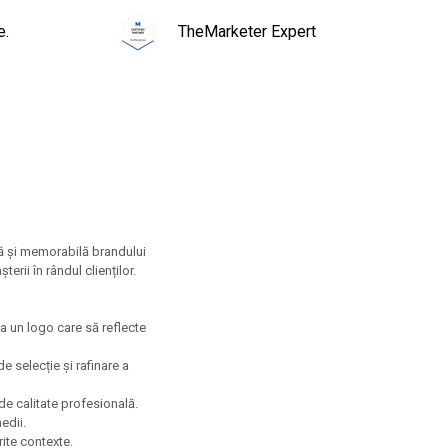
e.
TheMarketer Expert
ctă și memorabilă brandului
erii în rândul clienților.
ea un logo care să reflecte
 selecție și rafinare a
e calitate profesională.
edii.
rite contexte.