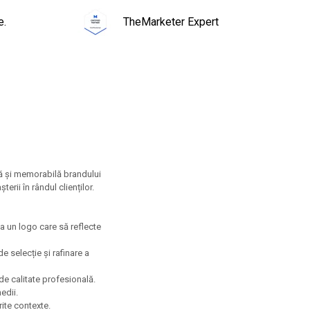
e.
TheMarketer Expert
ctă și memorabilă brandului
erii în rândul clienților.
ea un logo care să reflecte
 selecție și rafinare a
e calitate profesională.
edii.
rite contexte.