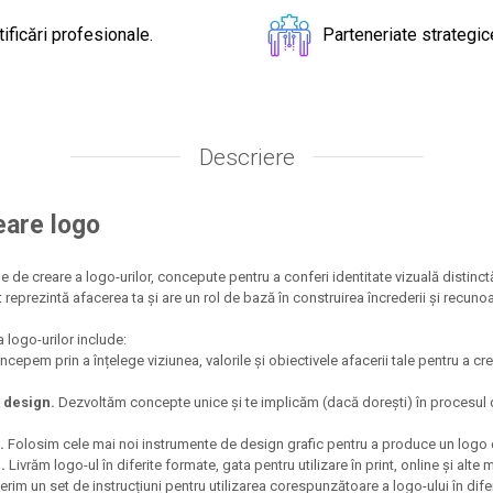
tificări profesionale.
Parteneriate strategic
Descriere
eare logo
le de creare a logo-urilor, concepute pentru a conferi identitate vizuală distin
reprezintă afacerea ta și are un rol de bază în construirea încrederii și recunoașt
a logo-urilor include:
ncepem prin a înțelege viziunea, valorile și obiectivele afacerii tale pentru a cr
 design.
Dezvoltăm concepte unice și te implicăm (dacă dorești) în procesul de
.
Folosim cele mai noi instrumente de design grafic pentru a produce un logo d
.
Livrăm logo-ul în diferite formate, gata pentru utilizare în print, online și alte m
rim un set de instrucțiuni pentru utilizarea corespunzătoare a logo-ului în dife