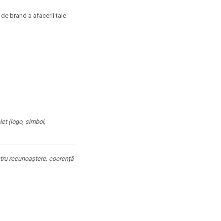
 de brand a afacerii tale
et (logo, simbol,
entru recunoaștere, coerență