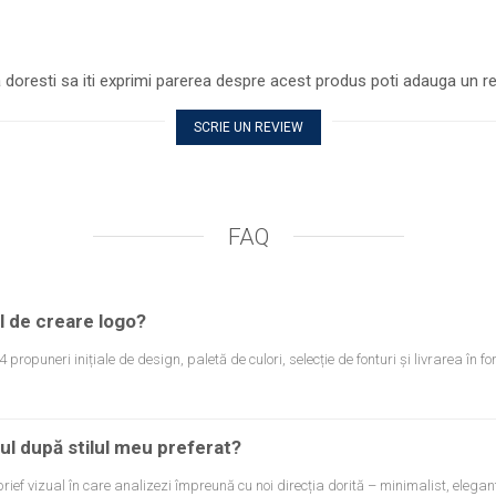
 doresti sa iti exprimi parerea despre acest produs poti adauga un re
SCRIE UN REVIEW
FAQ
l de creare logo?
 propuneri inițiale de design, paletă de culori, selecție de fonturi și livrarea în f
ul după stilul meu preferat?
ief vizual în care analizezi împreună cu noi direcția dorită – minimalist, elegan