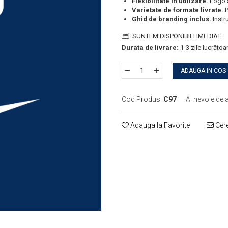
Flexibilitate în utilizare.
Logo a
Varietate de formate livrate.
P
Ghid de branding inclus.
Instru
SUNTEM DISPONIBILI IMEDIAT.
Durata de livrare:
1-3 zile lucrătoa
ADAUGA IN COS
Cod Produs:
C97
Ai nevoie de 
Adauga la Favorite
Cere