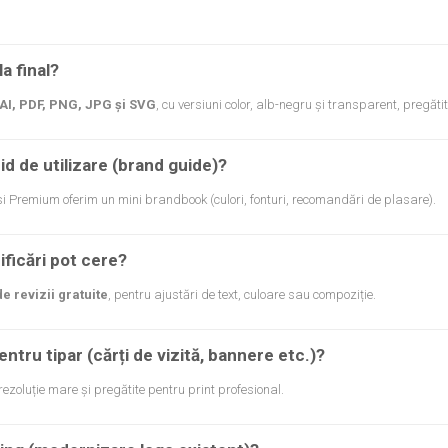
a final?
AI, PDF, PNG, JPG și SVG
, cu versiuni color, alb-negru și transparent, pregătit
hid de utilizare (brand guide)?
i Premium oferim un mini brandbook (culori, fonturi, recomandări de plasare).
ficări pot cere?
e revizii gratuite
, pentru ajustări de text, culoare sau compoziție.
entru tipar (cărți de vizită, bannere etc.)?
a rezoluție mare și pregătite pentru print profesional.