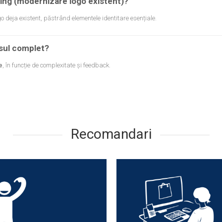
ding (modernizare logo existent)?
 deja existent, păstrând elementele identitare esențiale.
sul complet?
e
, în funcție de complexitate și feedback.
Recomandari