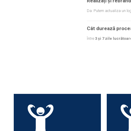
Realizați și rebran
Da. Putem actualiza un logo
Cât durează proce
Între
3 și 7 zile lucrătoar