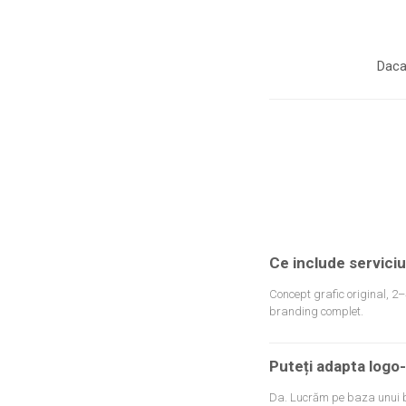
Daca
Ce include serviciu
Concept grafic original, 2–4
branding complet.
Puteți adapta logo-
Da. Lucrăm pe baza unui br