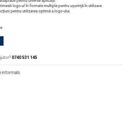
daptabil pentru diverse aplicații.
rimesti logo-ul în formate multiple pentru ușurință în utilizare.
cțiuni pentru utilizarea optimă a logo-ului.
re
ajutor?
0740 531 145
 informatii