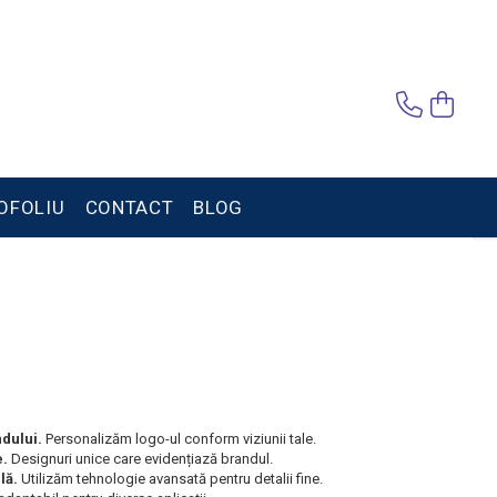
OFOLIU
CONTACT
BLOG
dului.
Personalizăm logo-ul conform viziunii tale.
e.
Designuri unice care evidențiază brandul.
lă.
Utilizăm tehnologie avansată pentru detalii fine.