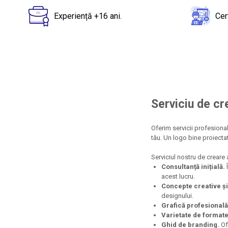
pe
Facebook
Experiență +16 ani.
Cer
Serviciu de cr
Oferim servicii profesiona
tău. Un logo bine proiectat 
Serviciul nostru de creare 
Consultanță inițială.
Î
acest lucru.
Concepte creative și
designului.
Grafică profesională
Varietate de formate
Ghid de branding.
Ofe