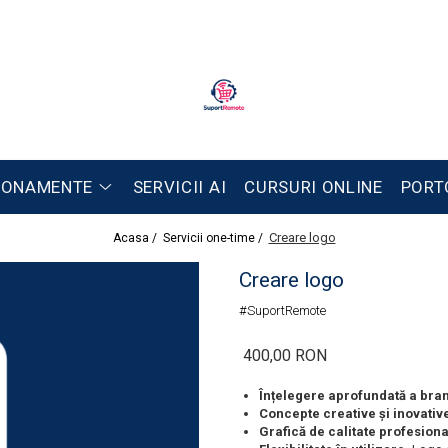
BONAMENTE
SERVICII AI
CURSURI ONLINE
PORT
Creare logo
Acasa /
Servicii one-time /
Creare logo
#SuportRemote
400,00 RON
Înțelegere aprofundată a bran
Concepte creative și inovativ
Grafică de calitate profesiona