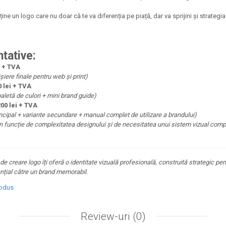
e un logo care nu doar că te va diferenția pe piață, dar va sprijini și strategia
ntative:
i + TVA
șiere finale pentru web și print)
0 lei + TVA
paletă de culori + mini brand guide)
200 lei + TVA
ncipal + variante secundare + manual complet de utilizare a brandului)
e în funcție de complexitatea designului și de necesitatea unui sistem vizual compl
e creare logo îți oferă o identitate vizuală profesională, construită strategic p
nțial către un brand memorabil.
rodus
Review-uri
(0)