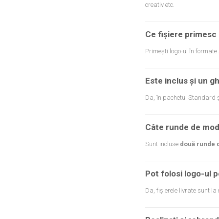
creativ etc.
Ce fișiere primesc l
Primești logo-ul în formate
Este inclus și un g
Da, în pachetul Standard ș
Câte runde de modi
Sunt incluse
două runde d
Pot folosi logo-ul p
Da, fișierele livrate sunt l