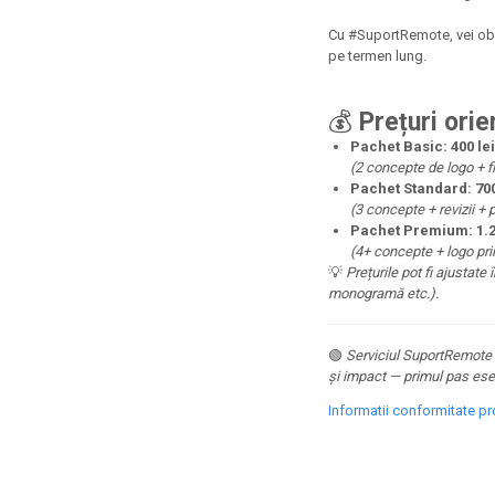
Cu #SuportRemote, vei obțin
pe termen lung.
💰
Prețuri orie
Pachet Basic:
400 le
(2 concepte de logo + fi
Pachet Standard:
70
(3 concepte + revizii + 
Pachet Premium:
1.
(4+ concepte + logo pri
💡
Prețurile pot fi ajustat
monogramă etc.).
🟢
Serviciul SuportRemote d
și impact — primul pas ese
Informatii conformitate p