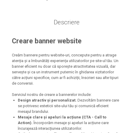
Descriere
Creare banner website
Creăm bannere pentru website-uri, concepute pentru a atrage
atenția și a îmbunătăți experiența utilizatorilor pe site-ul tău. Un
banner eficient nu doar că sporește atractivitatea vizuală, dar
servește și ca un instrument puternic în ghidarea vizitatorilor
către acțiuni specifice, cum ar fi achiziții, înscrieri sau alte tipuri
de conversii.
Serviciul nostru de creare a bannerelor include:
Design atractiv și personalizat.
Dezvoltăm bannere care
se potrivesc esteticii site-ului tău și comunică eficient
mesajul brandului.
Mesaje clare și apeluri la acțiune (CTA - Call to
Action).
Încorporăm mesaje și apeluri la acțiune care
încurajează interacțiunea utilizatorilor.