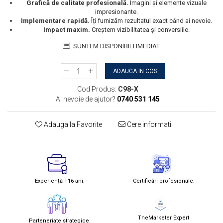
Grafică de calitate profesională.
Imagini și elemente vizuale
impresionante.
Implementare rapidă.
Îți furnizăm rezultatul exact când ai nevoie.
Impact maxim.
Creștem vizibilitatea și conversiile.
SUNTEM DISPONIBILI IMEDIAT.
ADAUGA IN COS
Cod Produs:
C98-X
Ai nevoie de ajutor?
0740 531 145
Adauga la Favorite
Cere informatii
Experiență +16 ani.
Certificări profesionale.
TheMarketer Expert
Parteneriate strategice.