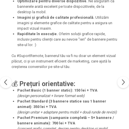
Optimizare pentru diverse dispozitive.
Ne asigurăm că
bannerele arată excelent pe toate dispozitivele, de la
desktop la mobil.
Imagini și grafică de calitate profesională.
Utilizăm
imagini și elemente grafice de calitate pentru a asigura un
impact vizual maxim.
Rapiditate în execuție.
Oferim soluții grafice rapide,
inclusiv pentru clienții care au nevoie "ieri" de bannere pentru
site-ul lor. :)
Cu #SuportRemote, bannerul tău va fi nu doar un element vizual
plăcut, ci și un instrument eficient de marketing, care ajută la
creșterea conversiilor pe site-ul tău.
💰
Prețuri orientative:
Pachet Basic (1 banner static):
150 lei + TVA
(design personalizat + livrare format web)
Pachet Standard (3 bannere statice sau 1 banner
animat):
350 lei + TVA
(design unitar + adaptare pentru mobil + două runde de revizii)
Pachet Premium (campanie completă – 5+ bannere /
bannere animate):
700 lei + TVA
(concept grafic complet, design pentru desktop și mobil,