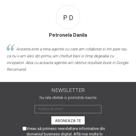
P D
Petronela Danila
Aceasta este a treia agentie cu care am colaborat si imi pare rau
ca nu v-am ales din prima, am cheltuit bani si timp degeaba cu
r
incepatori. Abia cu aceasta agentie am obtinut rezultate bune in Google.
Recomand.
NEWSLETTER
Nu rata ofertele si promotiile noastre
Vreau să primesc newslettere informative din
domeniul business digital. Află mai multe în