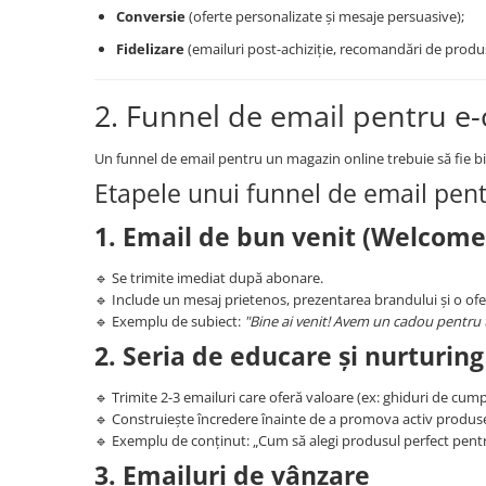
Conversie
(oferte personalizate și mesaje persuasive);
Fidelizare
(emailuri post-achiziție, recomandări de produs
2. Funnel de email pentru 
Un funnel de email pentru un magazin online trebuie să fie bin
Etapele unui funnel de email pent
1. Email de bun venit (Welcome
🔹 Se trimite imediat după abonare.
🔹 Include un mesaj prietenos, prezentarea brandului și o ofer
🔹 Exemplu de subiect:
"Bine ai venit! Avem un cadou pentru t
2. Seria de educare și nurturing
🔹 Trimite 2-3 emailuri care oferă valoare (ex: ghiduri de cumpă
🔹 Construiește încredere înainte de a promova activ produse
🔹 Exemplu de conținut: „Cum să alegi produsul perfect pentr
3. Emailuri de vânzare