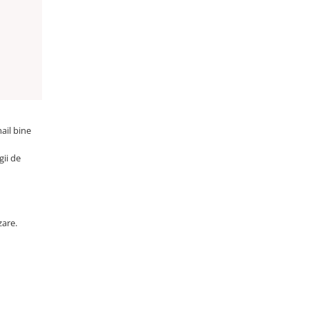
ail bine
gii de
zare.