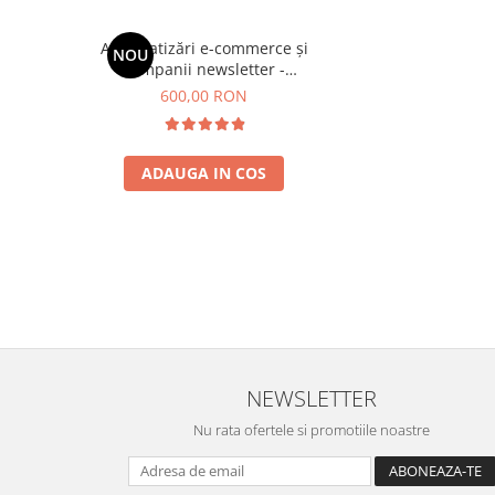
Automatizări e-commerce și
NOU
campanii newsletter -
TheMarketer
600,00 RON
ADAUGA IN COS
NEWSLETTER
Nu rata ofertele si promotiile noastre