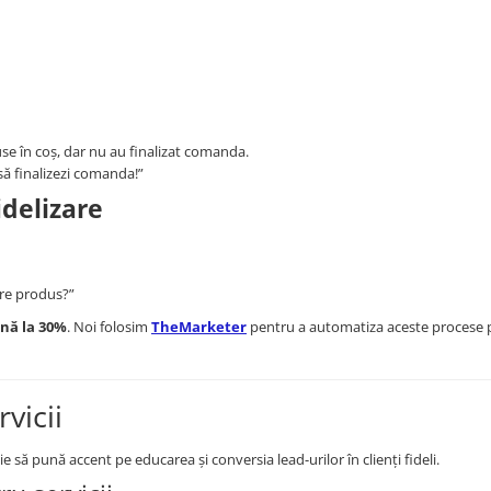
use în coș, dar nu au finalizat comanda.
să finalizezi comanda!”
idelizare
pre produs?”
ână la 30%
. Noi folosim
TheMarketer
pentru a automatiza aceste procese 
vicii
e să pună accent pe educarea și conversia lead-urilor în clienți fideli.