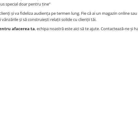
nus special doar pentru tine”
clienți și va fideliza audiența pe termen lung. Fie că ai un magazin online sau 
ânzările și să construiești relații solide cu clienții tăi.
entru afacerea ta
, echipa noastră este aici să te ajute. Contactează-ne și h