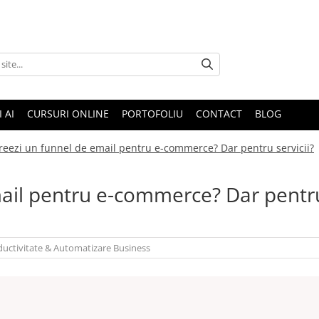
I AI
CURSURI ONLINE
PORTOFOLIU
CONTACT
BLOG
eezi un funnel de email pentru e-commerce? Dar pentru servicii?
mail pentru e-commerce? Dar pentr
uctivitate & Automatizare Business