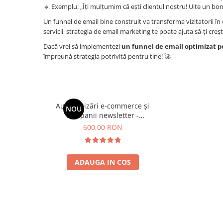
🔹 Exemplu: „Îți mulțumim că ești clientul nostru! Uite un bo
Un funnel de email bine construit va transforma vizitatorii în 
servicii, strategia de email marketing te poate ajuta să-ți crești v
Dacă vrei să implementezi
un funnel de email optimizat p
împreună strategia potrivită pentru tine! 🚀
Automatizări e-commerce și
NOU
campanii newsletter -
TheMarketer
600,00 RON
ADAUGA IN COS