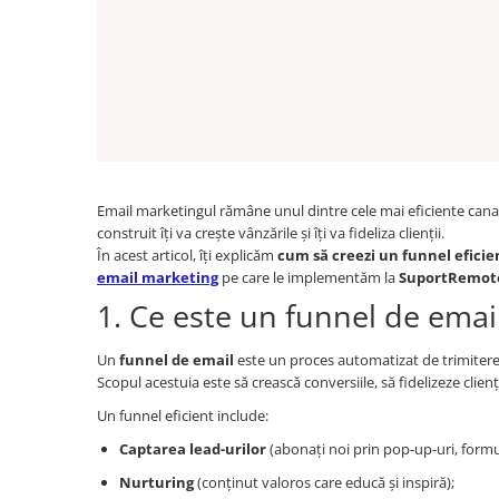
Email marketingul rămâne unul dintre cele mai eficiente canale
construit îți va crește vânzările și îți va fideliza clienții.
În acest articol, îți explicăm
cum să creezi un funnel eficie
email marketing
pe care le implementăm la
SuportRemot
1. Ce este un funnel de emai
Un
funnel de email
este un proces automatizat de trimitere a
Scopul acestuia este să crească conversiile, să fidelizeze clie
Un funnel eficient include:
Captarea lead-urilor
(abonați noi prin pop-up-uri, formu
Nurturing
(conținut valoros care educă și inspiră);