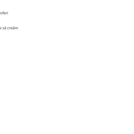
oferi
ai să creăm