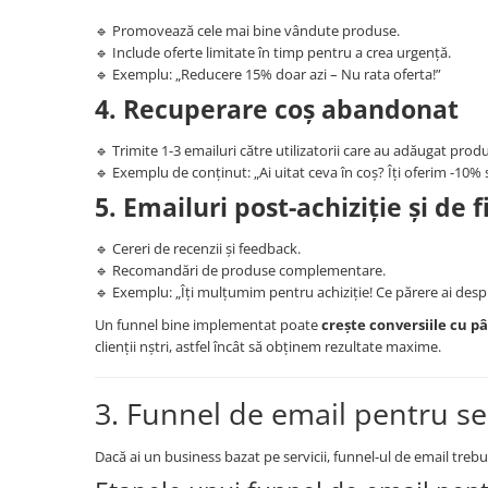
🔹 Promovează cele mai bine vândute produse.
🔹 Include oferte limitate în timp pentru a crea urgență.
🔹 Exemplu: „Reducere 15% doar azi – Nu rata oferta!”
4. Recuperare coș abandonat
🔹 Trimite 1-3 emailuri către utilizatorii care au adăugat prod
🔹 Exemplu de conținut: „Ai uitat ceva în coș? Îți oferim -10% 
5. Emailuri post-achiziție și de f
🔹 Cereri de recenzii și feedback.
🔹 Recomandări de produse complementare.
🔹 Exemplu: „Îți mulțumim pentru achiziție! Ce părere ai des
Un funnel bine implementat poate
crește conversiile cu p
clienții nștri, astfel încât să obținem rezultate maxime.
3. Funnel de email pentru ser
Dacă ai un business bazat pe servicii, funnel-ul de email trebui