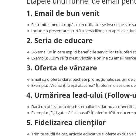
Etapele unui funnel de email pentr
1. Email de bun venit
🔹 Se trimite imediat după ce un utilizator se înscrie pe site s
🔹 Include o prezentare scurtă a serviciilor și un apel la acți
2. Seria de educare
🔹 3-5 emailuri în care explici beneficiile serviciilor tale, oferi 
🔹 Exemplu: „Cum să îți crești vânzările online cu email marke
3. Oferta de vânzare
🔹 Email cu o ofertă clară: pachete promoționale, sesiuni de c
🔹 Exemplu: „Vrei să îți crești afacerea? Îți oferim o sesiune de
4. Urmărirea lead-ului (Follow-
🔹 Dacă un utilizator a deschis emailurile, dar nu a convertit,
🔹 Exemplu: „Ești gata să faci pasul? Îți oferim 10% reducere 
5. Fidelizarea clienților
🔹 Trimite studii de caz, articole educative și oferte exclusive p