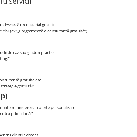
u servicii
au descarcă un material gratuit.
une clar (ex: „Programează o consultanță gratuită”).
studii de caz sau ghiduri practice.
ting?”
onsultanță gratuite etc.
 strategie gratuită!”
up)
 trimite remindere sau oferte personalizate.
pentru prima lună!”
entru clienți existenți.