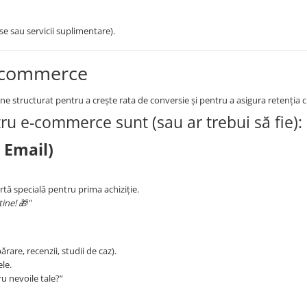
e sau servicii suplimentare).
e-commerce
e structurat pentru a crește rata de conversie și pentru a asigura retenția cl
ru e-commerce sunt (sau ar trebui să fie):
 Email)
tă specială pentru prima achiziție.
ine! 🎁"
rare, recenzii, studii de caz).
le.
u nevoile tale?”