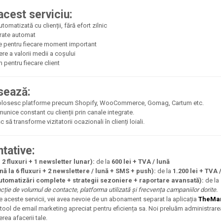
acest serviciu:
matizată cu clienții, fără efort zilnic
erate automat
e pentru fiecare moment important
tere a valorii medii a coșului
m pentru fiecare client
sează:
folosesc platforme precum Shopify, WooCommerce, Gomag, Cartum etc.
unice constant cu clienții prin canale integrate.
să transforme vizitatorii ocazionali în clienți loiali.
ntative:
 2 fluxuri + 1 newsletter lunar):
de la
600 lei + TVA / lună
 la 6 fluxuri + 2 newslettere / lună + SMS + push):
de la
1.200 lei + TVA 
tomatizări complete + strategii sezoniere + raportare avansată):
de la
ncție de volumul de contacte, platforma utilizată și frecvența campaniilor dorite.
e aceste servicii, vei avea nevoie de un abonament separat la aplicația
TheMar
ol de email marketing apreciat pentru eficiența sa. Noi preluăm administrarea
rea afacerii tale.