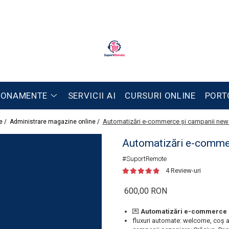
BONAMENTE
SERVICII AI
CURSURI ONLINE
PORT
Automatizări e-commerce și campanii news
e /
Administrare magazine online /
Automatizări e-commer
#SuportRemote
4 Review-uri
600,00 RON
💌
Automatizări e-commerce 
fluxuri automate: welcome, coș