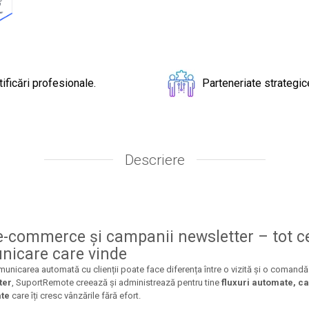
tificări profesionale.
Parteneriate strategic
Descriere
e-commerce și campanii newsletter – tot ce
nicare care vinde
municarea automată cu clienții poate face diferența între o vizită și o comandă
ter
, SuportRemote creează și administrează pentru tine
fluxuri automate, ca
ate
care îți cresc vânzările fără efort.