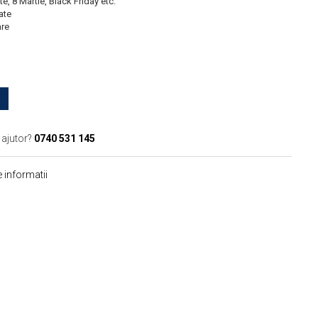
e, 8 Martie, Black Friday etc.
ate
are
 ajutor?
0740 531 145
 informatii