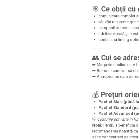
🎯
Ce obții cu 
comunicare complet auto
vânzări recurente gen
campanii personalizat
fidelizare reală și creș
conținut și timing opti
👥
Cui se adre
➡️ Magazine online care 
➡️ Branduri care vor să com
➡️ Antreprenori care doresc 
💰
Prețuri orie
Pachet Start (până la
Pachet Standard (până
Pachet Advanced (au
💡
Costurile pot varia în fu
Notă:
Pentru a beneficia d
recomandarea noastră ca to
să te concentrezi pe crește