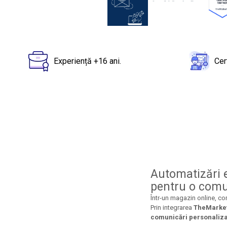
Distribuie
pe
Facebook
Experiență +16 ani.
Cer
Automatizări 
pentru o comu
Într-un magazin online, co
Prin integrarea
TheMarke
comunicări personaliz