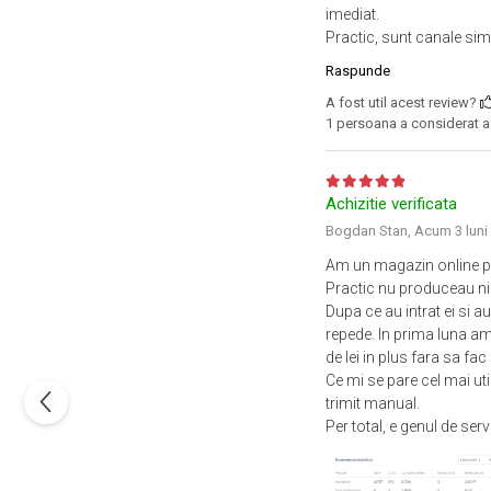
imediat.
Practic, sunt canale sim
Raspunde
A fost util acest review?
1 persoana a considerat ac
Achizitie verificata
Bogdan Stan,
Acum 3 luni
Am un magazin online pe
Practic nu produceau ni
Dupa ce au intrat ei si 
repede. In prima luna a
de lei in plus fara sa fac
Ce mi se pare cel mai uti
trimit manual.
Per total, e genul de se