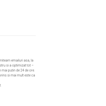
imiteam emailuri asa, la
ru si a optimizat tot –
n mai putin de 24 de ore.
prins si mai mult este ca
.