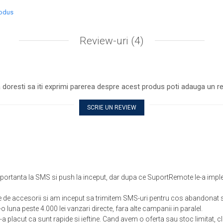
rodus
Review-uri
(4)
 doresti sa iti exprimi parerea despre acest produs poti adauga un re
SCRIE UN REVIEW
ortanta la SMS si push la inceput, dar dupa ce SuportRemote le-a impl
de accesorii si am inceput sa trimitem SMS-uri pentru cos abandonat s
o luna peste 4.000 lei vanzari directe, fara alte campanii in paralel.
a placut ca sunt rapide si ieftine. Cand avem o oferta sau stoc limitat, cl