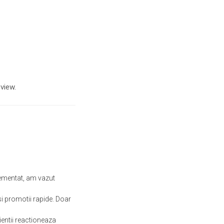
view.
ementat, am vazut
i promotii rapide. Doar
ientii reactioneaza