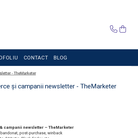
OFOLIU
CONTACT
BLOG
letter - TheMarketer
ce și campanii newsletter - TheMarketer
& campanii newsletter – TheMarketer
 abandonat, post-purchase, winback