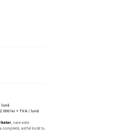
/ lună
2.000 lei + TVA / lună
keter
, care este
 completă, astfel încât tu