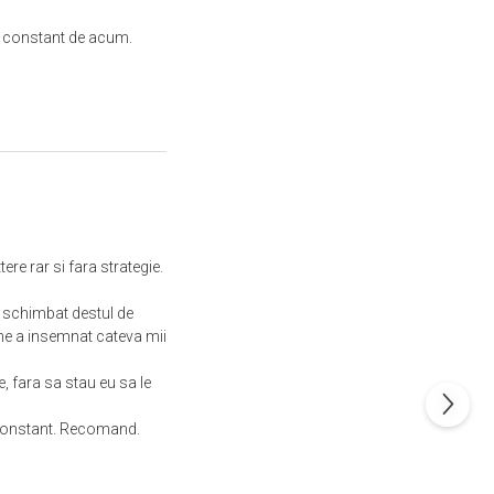
im constant de acum.
 rar si fara strategie.
u schimbat destul de
ne a insemnat cateva mii
, fara sa stau eu sa le
i constant. Recomand.