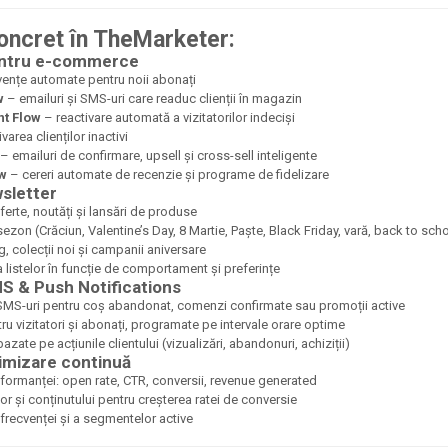
ncret în TheMarketer:
entru e-commerce
ențe automate pentru noii abonați
w
– emailuri și SMS-uri care readuc clienții în magazin
t Flow
– reactivare automată a vizitatorilor indeciși
varea clienților inactivi
– emailuri de confirmare, upsell și cross-sell inteligente
ow
– cereri automate de recenzie și programe de fidelizare
sletter
erte, noutăți și lansări de produse
zon (Crăciun, Valentine’s Day, 8 Martie, Paște, Black Friday, vară, back to scho
, colecții noi și campanii aniversare
listelor în funcție de comportament și preferințe
S & Push Notifications
 SMS-uri pentru coș abandonat, comenzi confirmate sau promoții active
ru vizitatori și abonați, programate pe intervale orare optime
zate pe acțiunile clientului (vizualizări, abandonuri, achiziții)
timizare continuă
formanței: open rate, CTR, conversii, revenue generated
or și conținutului pentru creșterea ratei de conversie
frecvenței și a segmentelor active