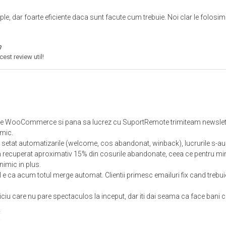
ple, dar foarte eficiente daca sunt facute cum trebuie. Noi clar le folos
est review util!
 WooCommerce si pana sa lucrez cu SuportRemote trimiteam newslettere
mic.
au setat automatizarile (welcome, cos abandonat, winback), lucrurile s-a
m recuperat aproximativ 15% din cosurile abandonate, ceea ce pentru mi
 nimic in plus.
l e ca acum totul merge automat. Clientii primesc emailuri fix cand trebuie
rviciu care nu pare spectaculos la inceput, dar iti dai seama ca face ban