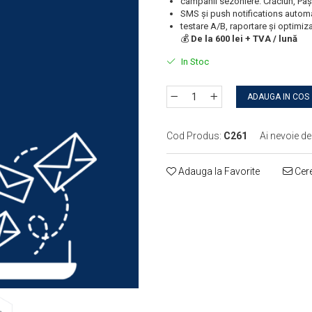
campanii sezoniere: Crăciun, Pașt
SMS și push notifications autom
testare A/B, raportare și optimiz
💰
De la 600 lei + TVA / lună
In Stoc
ADAUGA IN COS
Cod Produs:
C261
Ai nevoie de
Adauga la Favorite
Cere