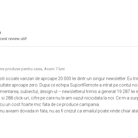
est review util!
ine produse pentru casa,
Acum 7 luni
ti scoate vanzari de aproape 20.000 lei dintr-un singur newsletter. Eu tr
ultate aproape zero. Dupa ce echipa SuportRemote a intrat pe contul nost
entarea, subiectul, design-ul – newsletterul trimis a generat 19.287 lei i
si 288 click-uri, cifre pe care nu le-am vazut niciodata la noi. Ce m-a sur
it cu un cost foarte mic fata de ce produce campania.
aveam dovada in fata, nu as fi crezut ca emailul poate vinde chiar atat