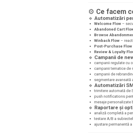
⚙️
Ce facem co
🔹
Automatizări p
Welcome Flow
– secv
Abandoned Cart Flo
Browse Abandonmen
Winback Flow
– reacti
Post-Purchase Flow
Review & Loyalty Fl
🔹
Campanii de new
campanii regulate cu of
campanii tematice de se
campanii de rebranding
segmentare avansată a 
🔹
Automatizări SM
trimitere automată de
push notifications pent
mesaje personalizate ba
🔹
Raportare și op
analiză completă a per
testare A/B a subiectel
ajustare permanentă a 