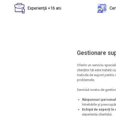
pe
Facebook
Experiență +16 ani.
Cer
Gestionare sup
Oferim un serviciu speciali
clienților tăi este tratată
metode de suport pentru cl
problemele.
Serviciul nostru de gestion
Răspunsuri personal
întrebările și preocupăr
Echipă de experți în s
experiența clientului.