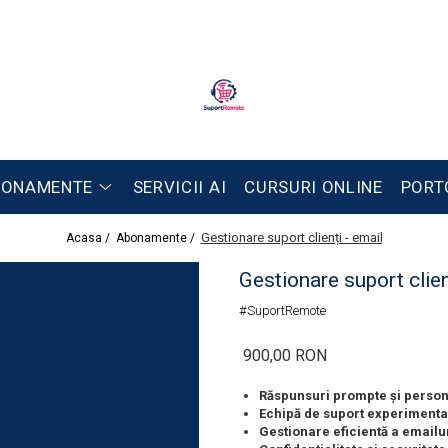
BONAMENTE
SERVICII AI
CURSURI ONLINE
PORT
Gestionare suport clienți - email
Acasa /
Abonamente /
Gestionare suport clien
#SuportRemote
900,00 RON
Răspunsuri prompte și person
Echipă de suport experimenta
Gestionare eficientă a emailur