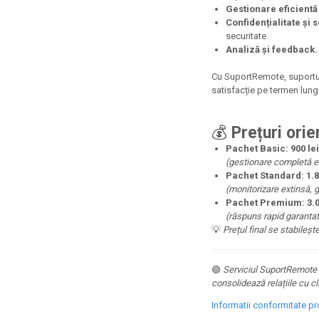
Gestionare eficientă 
Confidențialitate și 
securitate.
Analiză și feedback.
Cu SuportRemote, suportul p
satisfacție pe termen lung c
💰
Prețuri orie
Pachet Basic:
900 le
(gestionare completă em
Pachet Standard:
1.8
(monitorizare extinsă, g
Pachet Premium:
3.
(răspuns rapid garantat
💡
Prețul final se stabileșt
🟢
Serviciul SuportRemote d
consolidează relațiile cu cl
Informatii conformitate p