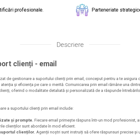
tificări profesionale.
Parteneriate strategic
Descriere
ort clienți - email
zat de gestionare a suportului clienți prin email, conceput pentru a te asigura c
 cu atenția și eficiența pe care o merită. Comunicarea prin email rămâne una dint
ienți, oferind o modalitate detaliată și personalizată de a răspunde întrebărilo
are a suportului clienți prin email include:
izate și prompte.
Fiecare email primește răspuns într-un mod profesionist, 
ile clienților sunt abordate în mod eficient.
uportul clienților.
Agenții noștri sunt instruiți să ofere răspunsuri precise și 