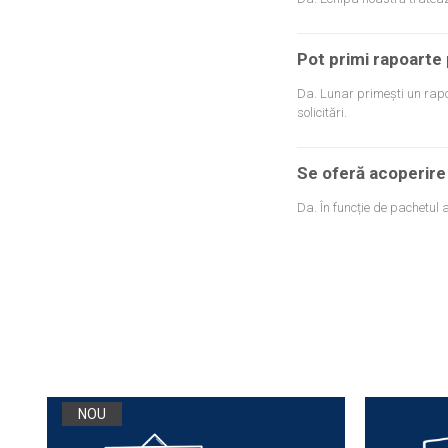
Pot primi rapoarte 
Da. Lunar primești un rapo
solicitări.
Se oferă acoperir
Da. În funcție de pachetul 
NOU