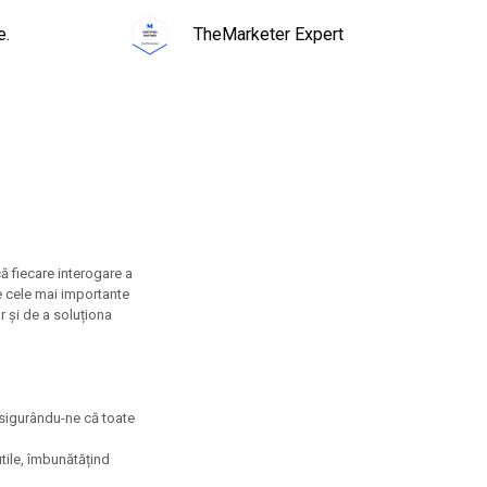
e.
TheMarketer Expert
ă fiecare interogare a
re cele mai importante
r și de a soluționa
asigurându-ne că toate
utile, îmbunătățind