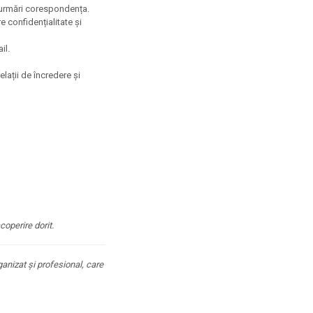
 urmări corespondența.
 confidențialitate și
il.
elații de încredere și
coperire dorit.
anizat și profesional, care