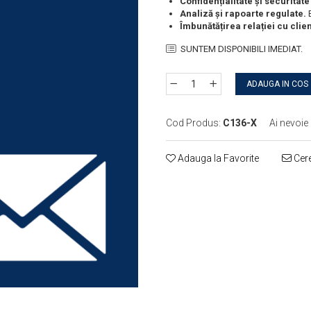
Confidențialitate și securitat
Analiză și rapoarte regulate.
E
Îmbunătățirea relației cu clien
SUNTEM DISPONIBILI IMEDIAT.
ADAUGA IN COS
Cod Produs:
C136-X
Ai nevoie 
Adauga la Favorite
Cere