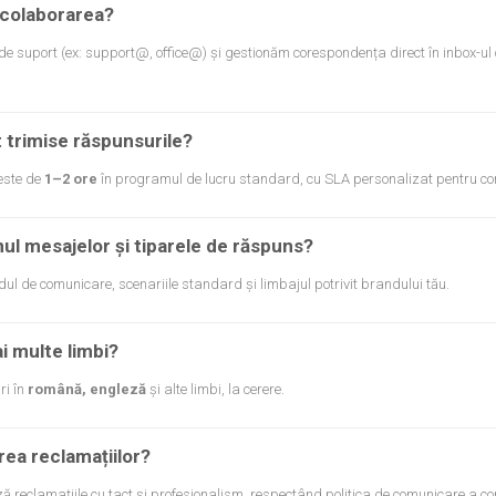
colaborarea?
de suport (ex: support@, office@) și gestionăm corespondența direct în inbox-ul 
 trimise răspunsurile?
este de
1–2 ore
în programul de lucru standard, cu SLA personalizat pentru co
ul mesajelor și tiparele de răspuns?
ul de comunicare, scenariile standard și limbajul potrivit brandului tău.
ai multe limbi?
ri în
română, engleză
și alte limbi, la cerere.
rea reclamațiilor?
ă reclamațiile cu tact și profesionalism, respectând politica de comunicare a co