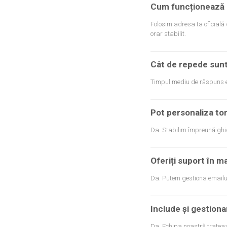
Cum funcționează 
Folosim adresa ta oficială 
orar stabilit.
Cât de repede sunt
Timpul mediu de răspuns 
Pot personaliza ton
Da. Stabilim împreună ghid
Oferiți suport în m
Da. Putem gestiona emailu
Include și gestiona
Da. Echipa noastră trateaz