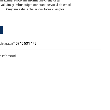
e maximă.
Protejăm informațiile clienților tăi.
valuăm și îmbunătățim constant serviciul de email.
tul.
Creștem satisfacția și loialitatea clienților.
de ajutor?
0740 531 145
 informatii