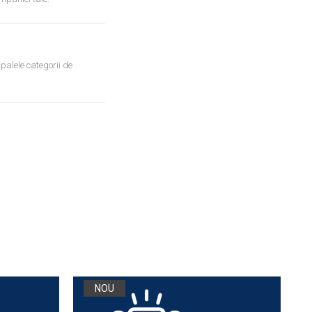
palele categorii de
NOU