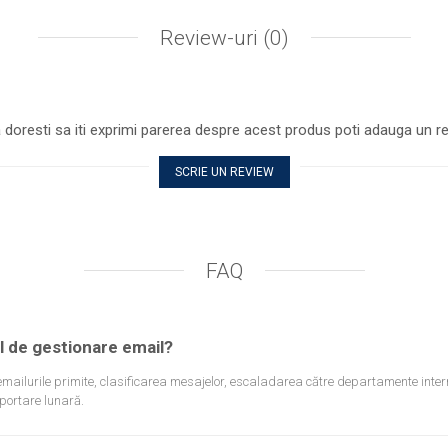
Review-uri
(0)
 doresti sa iti exprimi parerea despre acest produs poti adauga un re
SCRIE UN REVIEW
FAQ
l de gestionare email?
emailurile primite, clasificarea mesajelor, escaladarea către departamente inter
aportare lunară.