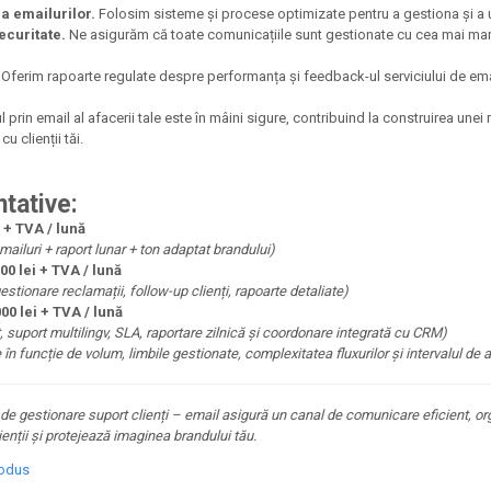
a emailurilor.
Folosim sisteme și procese optimizate pentru a gestiona și a
securitate.
Ne asigurăm că toate comunicațiile sunt gestionate cu cea mai mare
Oferim rapoarte regulate despre performanța și feedback-ul serviciului de ema
rin email al afacerii tale este în mâini sigure, contribuind la construirea unei r
u clienții tăi.
ntative:
i + TVA / lună
ailuri + raport lunar + ton adaptat brandului)
00 lei + TVA / lună
estionare reclamații, follow-up clienți, rapoarte detaliate)
000 lei + TVA / lună
, suport multilingv, SLA, raportare zilnică și coordonare integrată cu CRM)
e în funcție de volum, limbile gestionate, complexitatea fluxurilor și intervalul de a
e gestionare suport clienți – email asigură un canal de comunicare eficient, org
ienții și protejează imaginea brandului tău.
rodus