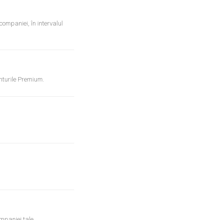
companiei, în intervalul
nturile Premium.
mpaniei tale.