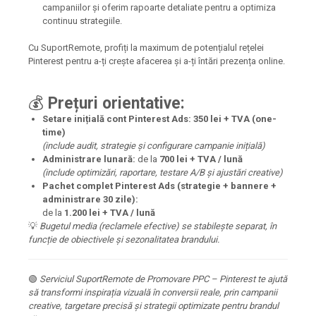
campaniilor și oferim rapoarte detaliate pentru a optimiza
continuu strategiile.
Cu SuportRemote, profiți la maximum de potențialul rețelei
Pinterest pentru a-ți crește afacerea și a-ți întări prezența online.
💰
Prețuri orientative:
Setare inițială cont Pinterest Ads:
350 lei + TVA (one-
time)
(include audit, strategie și configurare campanie inițială)
Administrare lunară:
de la
700 lei + TVA / lună
(include optimizări, raportare, testare A/B și ajustări creative)
Pachet complet Pinterest Ads (strategie + bannere +
administrare 30 zile):
de la
1.200 lei + TVA / lună
💡
Bugetul media (reclamele efective) se stabilește separat, în
funcție de obiectivele și sezonalitatea brandului.
🟢
Serviciul SuportRemote de Promovare PPC – Pinterest te ajută
să transformi inspirația vizuală în conversii reale, prin campanii
creative, targetare precisă și strategii optimizate pentru brandul