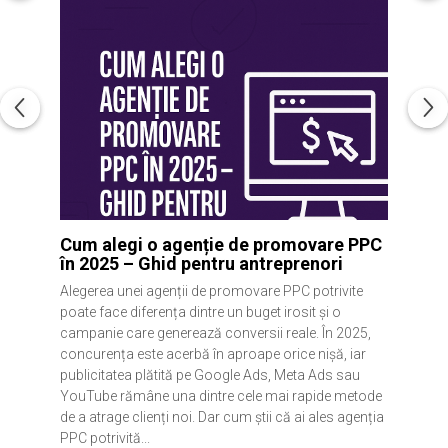
Cum alegi o agenție de promovare PPC
în 2025 – Ghid pentru antreprenori
Alegerea unei agenții de promovare PPC potrivite
poate face diferența dintre un buget irosit și o
campanie care generează conversii reale. În 2025,
concurența este acerbă în aproape orice nișă, iar
publicitatea plătită pe Google Ads, Meta Ads sau
YouTube rămâne una dintre cele mai rapide metode
de a atrage clienți noi. Dar cum știi că ai ales agenția
PPC potrivită...