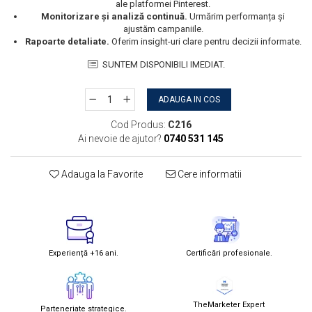
ale platformei Pinterest.
Monitorizare și analiză continuă.
Urmărim performanța și
ajustăm campaniile.
Rapoarte detaliate.
Oferim insight-uri clare pentru decizii informate.
SUNTEM DISPONIBILI IMEDIAT.
ADAUGA IN COS
Cod Produs:
C216
Ai nevoie de ajutor?
0740 531 145
Adauga la Favorite
Cere informatii
Experiență +16 ani.
Certificări profesionale.
TheMarketer Expert
Parteneriate strategice.