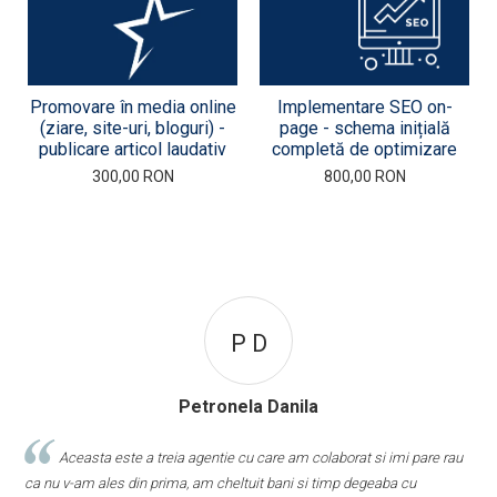
Promovare în media online
Implementare SEO on-
(ziare, site-uri, bloguri) -
page - schema inițială
publicare articol laudativ
completă de optimizare
300,00 RON
800,00 RON
Danila
Alexandra Ma
Ghemotoc 202
are am colaborat si imi pare rau
Servicii profesionale la un preț avanta
 bani si timp degeaba cu
rapiditate in lucru. recomand