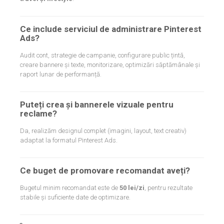
Ce include serviciul de administrare Pinterest
Ads?
Audit cont, strategie de campanie, configurare public țintă,
creare bannere și texte, monitorizare, optimizări săptămânale și
raport lunar de performanță.
Puteți crea și bannerele vizuale pentru
reclame?
Da, realizăm designul complet (imagini, layout, text creativ)
adaptat la formatul Pinterest Ads.
Ce buget de promovare recomandat aveți?
Bugetul minim recomandat este de
5
0 lei/zi
, pentru rezultate
stabile și suficiente date de optimizare.