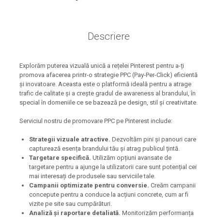
Descriere
Explorăm puterea vizuală unică a rețelei Pinterest pentru a-ți
promova afacerea printr-o strategie PPC (Pay-Per-Click) eficientă
și inovatoare. Aceasta este o platformă ideală pentru a atrage
trafic de calitate și a crește gradul de awareness al brandului, în
special în domeniile ce se bazează pe design, stil și creativitate.
Serviciul nostru de promovare PPC pe Pinterest include:
Strategii vizuale atractive.
Dezvoltăm pini și panouri care
capturează esența brandului tău și atrag publicul țintă.
Targetare specifică.
Utilizăm opțiuni avansate de
targetare pentru a ajunge la utilizatorii care sunt potențial cei
mai interesați de produsele sau serviciile tale.
Campanii optimizate pentru conversie.
Creăm campanii
concepute pentru a conduce la acțiuni concrete, cum ar fi
vizite pe site sau cumpărături.
Analiză și raportare detaliată.
Monitorizăm performanța