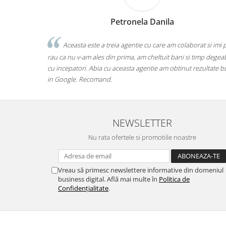
Petronela Danila
problemele“
Aceasta este a treia agentie cu care am colaborat si imi 
 îmi explice pe
rau ca nu v-am ales din prima, am cheltuit bani si timp degea
p .
cu incepatori. Abia cu aceasta agentie am obtinut rezultate 
rite .
in Google. Recomand.
NEWSLETTER
Nu rata ofertele si promotiile noastre
Vreau să primesc newslettere informative din domeniul
business digital. Află mai multe în
Politica de
Confidențialitate
.