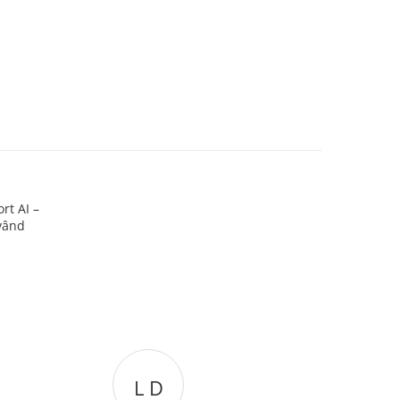
rt AI –
vând
L D