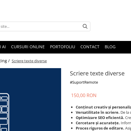
I AI
CURSURI ONLINE
PORTOFOLIU
CONTACT
BLOG
ting /
Scriere texte diverse
Scriere texte diverse
#SuportRemote
150,00 RON
Conținut creativ și personali
Versatilitate în scriere.
De la 
Optimizare SEO eficientă.
Creș
Cercetare și acuratețe.
Inform
Proces riguros de editare.
Asi