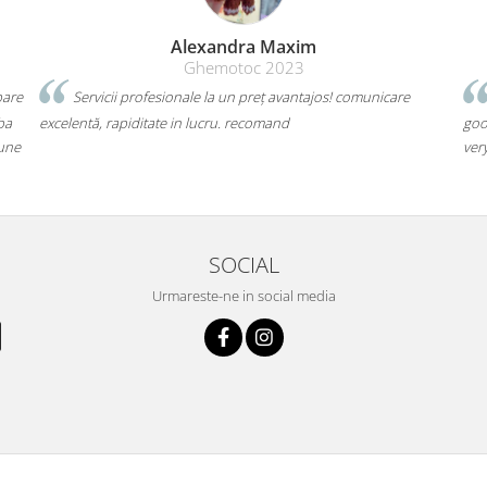
Alexandra Maxim
Ghemotoc 2023
pare
Servicii profesionale la un preț avantajos! comunicare
ba
excelentă, rapiditate in lucru. recomand
goo
bune
ver
SOCIAL
Urmareste-ne in social media