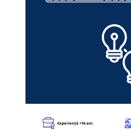
Distribuie
pe
Facebook
Experiență +16 ani.