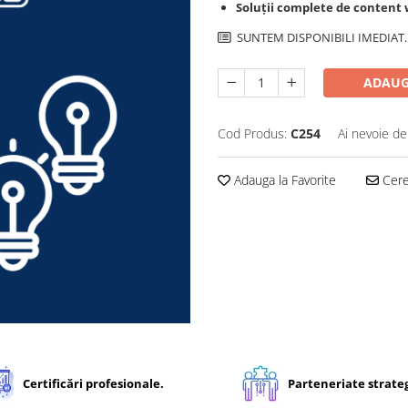
Soluții complete de content 
SUNTEM DISPONIBILI IMEDIAT.
ADAUG
Cod Produs:
C254
Ai nevoie de
Adauga la Favorite
Cere 
Certificări profesionale.
Parteneriate strateg