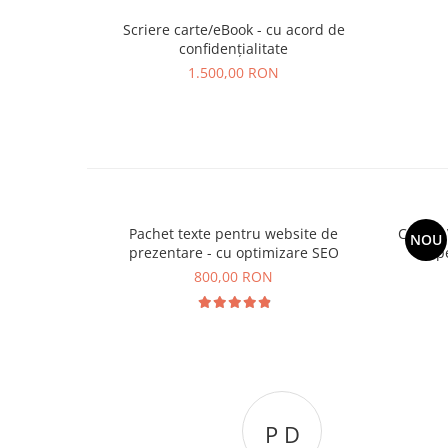
Scriere carte/eBook - cu acord de
confidențialitate
1.500,00 RON
Pachet texte pentru website de
Creare 
NOU
prezentare - cu optimizare SEO
p
800,00 RON
P D