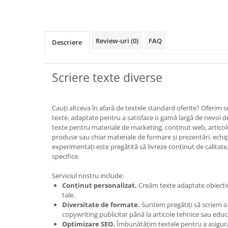
Review-uri
(0)
FAQ
Descriere
Scriere texte diverse
Cauți altceva în afară de textele standard oferite? Oferim se
texte, adaptate pentru a satisface o gamă largă de nevoi de
texte pentru materiale de marketing, conținut web, articole
produse sau chiar materiale de formare și prezentări, echi
experimentați este pregătită să livreze conținut de calitate
specifice.
Serviciul nostru include:
Conținut personalizat.
Creăm texte adaptate obiectivel
tale.
Diversitate de formate.
Suntem pregătiți să scriem o 
copywriting publicitar până la articole tehnice sau educat
Optimizare SEO.
Îmbunătățim textele pentru a asigura 