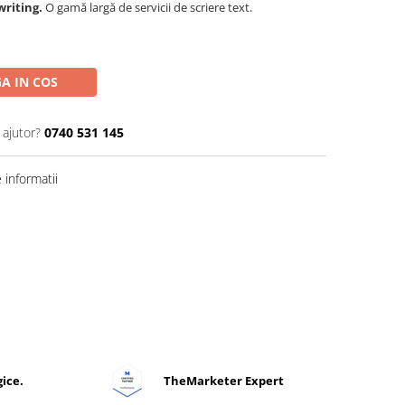
writing.
O gamă largă de servicii de scriere text.
A IN COS
 ajutor?
0740 531 145
informatii
ice.
TheMarketer Expert