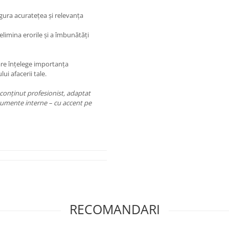
ura acuratețea și relevanța
limina erorile și a îmbunătăți
are înțelege importanța
ui afacerii tale.
 conținut profesionist, adaptat
ocumente interne – cu accent pe
RECOMANDARI