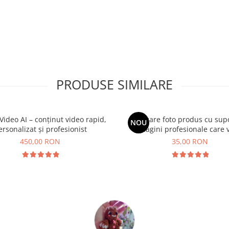
PRODUSE SIMILARE
Video AI – conținut video rapid,
Realizare foto produs cu supo
NOU
ersonalizat și profesionist
imagini profesionale care 
450,00 RON
35,00 RON