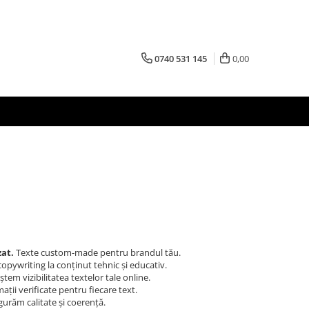
0740 531 145
0,00
zat.
Texte custom-made pentru brandul tău.
copywriting la conținut tehnic și educativ.
tem vizibilitatea textelor tale online.
ații verificate pentru fiecare text.
gurăm calitate și coerență.