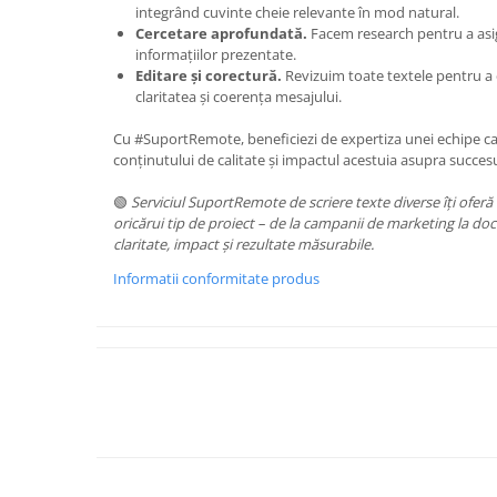
integrând cuvinte cheie relevante în mod natural.
Cercetare aprofundată.
Facem research pentru a asig
informațiilor prezentate.
Editare și corectură.
Revizuim toate textele pentru a e
claritatea și coerența mesajului.
Cu #SuportRemote, beneficiezi de expertiza unei echipe c
conținutului de calitate și impactul acestuia asupra succesul
🟢
Serviciul SuportRemote de scriere texte diverse îți oferă
oricărui tip de proiect – de la campanii de marketing la d
claritate, impact și rezultate măsurabile.
Informatii conformitate produs