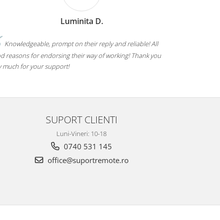
Luminita D.
Knowledgeable, prompt on their reply and reliable! All
Servicii 
d reasons for endorsing their way of working! Thank you
cerintele cli
y much for your support!
SUPORT CLIENTI
Luni-Vineri: 10-18
0740 531 145
office@suportremote.ro