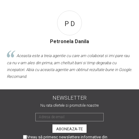
P D
Petronela Danila
Aceasta este a treia agentie cu care am colaborat si imi pare rau
ca nu v-am ales din prima, am cheltuit bani si timp degeaba cu
r
incepatori. Abia cu aceasta agentie am obtinut rezultate bune in Google.
Recomand.
NEWSLETTER
Nu rata ofertele si promotiile noastre
Vreau să primesc newslettere informative din