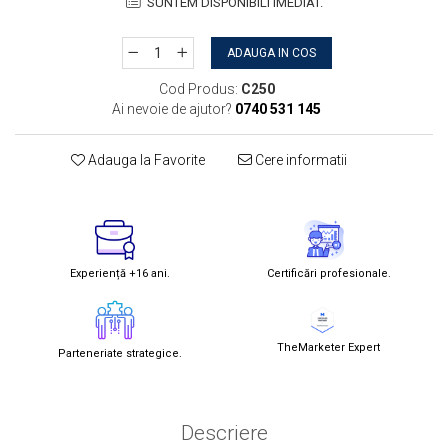
SUNTEM DISPONIBILI IMEDIAT.
ADAUGA IN COS
Cod Produs:
C250
Ai nevoie de ajutor?
0740 531 145
Adauga la Favorite
Cere informatii
Experiență +16 ani.
Certificări profesionale.
TheMarketer Expert
Parteneriate strategice.
Descriere