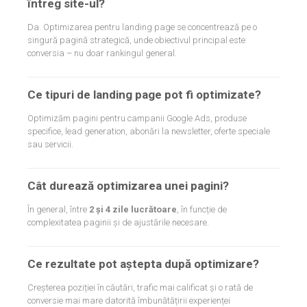
întreg site-ul?
Da. Optimizarea pentru landing page se concentrează pe o
singură pagină strategică, unde obiectivul principal este
conversia – nu doar rankingul general.
Ce tipuri de landing page pot fi optimizate?
Optimizăm pagini pentru campanii Google Ads, produse
specifice, lead generation, abonări la newsletter, oferte speciale
sau servicii.
Cât durează optimizarea unei pagini?
În general, între
2 și 4 zile lucrătoare
, în funcție de
complexitatea paginii și de ajustările necesare.
Ce rezultate pot aștepta după optimizare?
Creșterea poziției în căutări, trafic mai calificat și o rată de
conversie mai mare datorită îmbunătățirii experienței